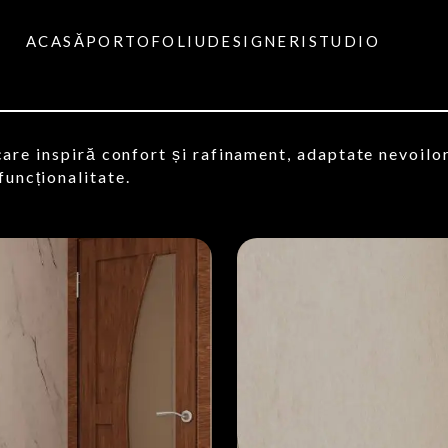
ACASĂ
PORTOFOLIU
DESIGNERI
STUDIO
are inspiră confort și rafinament, adaptate nevoilor 
funcționalitate.