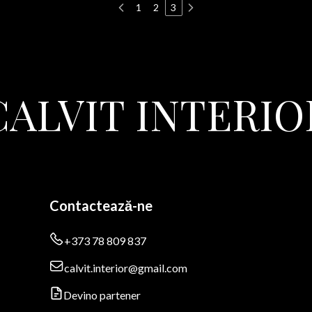
1
2
3
CALVIT INTERIO
Contactează-ne
+373 78 809 837
calvit.interior@gmail.com
Devino partener