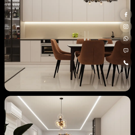
Adresa electronică
Adresa electronică
Câți ani de experiență?
Nr. Telefon
Sunt de acord cu
Politica de confedențialitate
Sunt de acord cu
Politica de confedențialitate
Solicită oferta
Solicită oferta